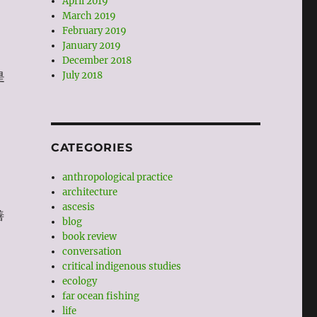
April 2019
March 2019
February 2019
January 2019
December 2018
是
July 2018
CATEGORIES
anthropological practice
architecture
ascesis
善
blog
book review
conversation
critical indigenous studies
ecology
far ocean fishing
life