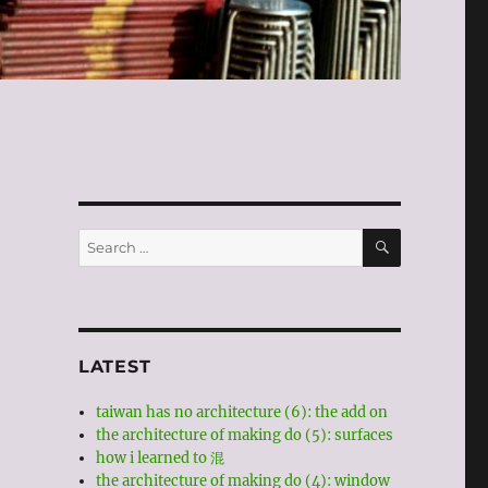
SEARCH
Search
for:
LATEST
taiwan has no architecture (6): the add on
the architecture of making do (5): surfaces
how i learned to 混
the architecture of making do (4): window