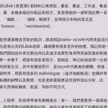
Lifok (黃貴潮) 老師的公寓裡面，書架、書桌、工作桌、餐桌
、書、各種各樣的印刷品和照片。黃貴潮老師一邊幫我詮釋一首
、「幽默」、 「感情」兩個字，並用很日本味的英文說
「humor」、「sentimental」
想通過幾首歪歌的歌詞，跟老師談1960-1970年代阿美族流
但是每次見到Lifok老師，總感覺有很多意外的收穫。我記得第
我們開始談外來宗教信仰以及遠洋漁業對海岸阿美族部落的刺激
來一本冊子，裡面有很多老照片。老師說，神父給他借用一台相
時部落生活，其中有幾張照片，是1950年代教會的樂團。然後
料夾，裡面有很多封 mifotingay （遠洋漁船船員）從國外寄
各國的銅幣以及郵票。但是老師還能將這些資料加以分析，比
者引用傳統舞曲、歌謠、等的不同方式
，人類學、民俗學學者有兩種責任：第一，我們需要用一個系統
，我們需要仔細觀察和紀錄。相信大家知道老師寫了好幾年的筆