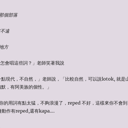
那個部落
它不遠
地方
壞，怎會唱這些詞？」老師笑著我說
有一點現代，不自然，」老師說，「比較自然，可以說lotok, 就是
很幽默，有阿美族的個性。」
你的用詞有點太猛，不夠浪漫了，reped 不好，這樣來你不會到
種動作有reped,還有kapa….
…