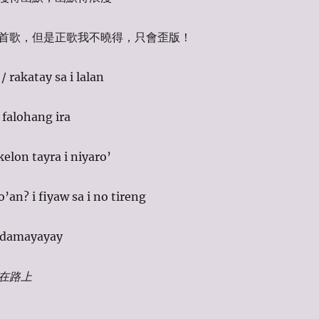
首歌，但是正歌我不曉得，只會歪版！
 rakatay sa i lalan
 falohang ira
elon tayra i niyaro’
’an? i fiyaw sa i no tireng
idamayayay
在路上