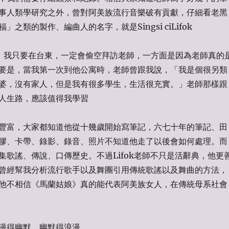
事人類學研究之外，曾對阿美族流行音樂破有貢獻，仔細看老黑
之類的製作、編曲人的名字，就是Singsi ciLifok
18年，我只要在台東，一定會偷空拜訪老師，一方面是因為老師真的
要是，當我第一次到他公寓時，老師曾跟我說，「我是個很另類
婆，沒有家人，但是我有很多學生，生活很充實。」老師那樣跟
人生路，應該值得我學習
豐富，大家都知道他從十幾歲開始寫筆記，六七十年的筆記、田
膠、卡帶、錄影、錄音、照片不知道他走了以後會如何處理。而
集歌謠、傳說、口傳歷史。不過Lifok老師不只是活辭典，他更
曾經幫我分析流行歌手以及舞團引用傳統歌謠以及舞曲的方法，
他不相信《馬蘭姑娘》真的能代表阿美族女人，在傳統母系社會
漫得幽默，幽默得浪漫