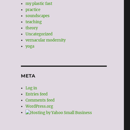
my plastic fast
practice
soundscapes
teaching
theory
Uncategorized
vernacular modernity
yoga
META
Log in
Entries feed
Comments feed
WordPress.org