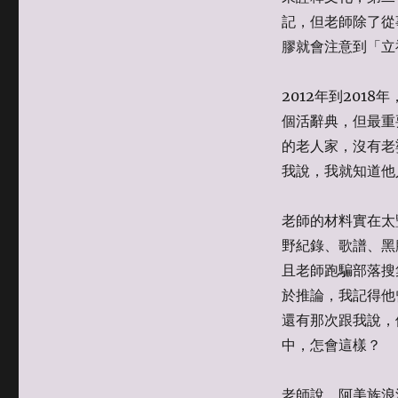
記，但老師除了從
膠就會注意到「立福」
2012年到20
個活辭典，但最重
的老人家，沒有老
我說，我就知道他
老師的材料實在太
野紀錄、歌譜、黑
且老師跑騙部落搜
於推論，我記得他
還有那次跟我說，
中，怎會這樣？
老師說，阿美族浪