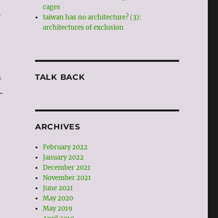
cages
、
taiwan has no architecture? (3):
architectures of exclusion
TALK BACK
行
一
ARCHIVES
，
February 2022
January 2022
December 2021
November 2021
June 2021
May 2020
May 2019