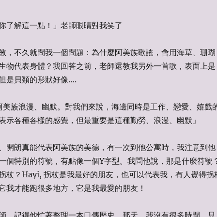
你了解這一點！」老師眼睛對我笑了
教，不久就問我一個問題：為什麼阿美族歌謠，會用海草、珊瑚
生物代表身體？我回答之前，老師還教我另外一首歌，表面上是
但是貝類的形狀好像….
w, 阿美族浪漫、幽默。對我們來說，海邊同時是工作、戀愛、嬉戲
表示各種各樣的感覺，但最重要是這種勤勞、浪漫、幽默」
、開朗真能代表阿美族的美德，有一次到他公寓時，我注意到他
一個特別的符號，有點像一個Y字型。我問他說，那是什麼符號
拐杖？Hayi, 拐杖是我最好的朋友，也可以代表我，有人覺得拐
它我才能跑很多地方，它是我最愛的朋友！
師，記得他忙著整理一本口傳歷史，那天，我沒有很多時間，只