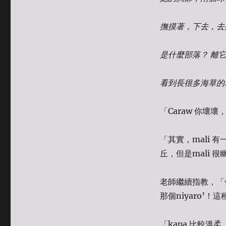
撫摸著，下去，去
是什麼部落？ 離
看到長很多海草的
「Caraw 你壞
「其實，mali 
丘，但是mali 
老師繼續指教，「
那個niyaro’！這
「kapa 比較溫柔