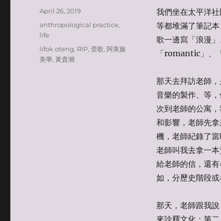
Posted
April 26, 2019
我們坐在太平洋社區
on
Categories
anthropological practice
,
等都堆滿了筆記本
life
歌一邊寫「浪漫」
Tags
lifok oteng
,
RIP
,
歪歌
,
阿美族
「romantic」、
美學
,
黃貴潮
那天去拜訪老師，是
音樂的製作、等，
次到老師的公寓，
和影響，老師先拿
機，老師紀錄了當
老師叫我去拿一本資
給老師的信，還有
如，分歷史階段或
那天，老師跟我說
來詮釋文化；第二