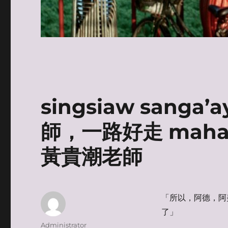
singsiaw sanga’a
師，一路好走 mahara
黃貴潮老師
「所以，阿德，阿
了」
Author
Administrator