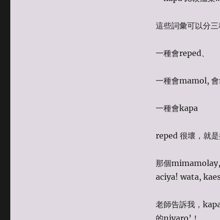
這些詞彙可以分三
一種會reped、
一種會mamol, 
一種會kapa
reped 很壞，
那個mimamola
aciya! wata, kae
老師告訴我，kapa
的niyaro’！