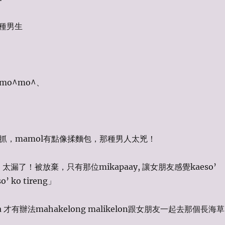
種男生
會mo^mo^、
就是抓，mamol有點像揉麵包，那種男人太兇！
y, 太漏了！被放棄，只有那位mikapaay, 讓女朋友感覺kaeso’
so’ ko tireng」
 才有辦法mahakelong malikelon跟女朋友一起去那個長海草