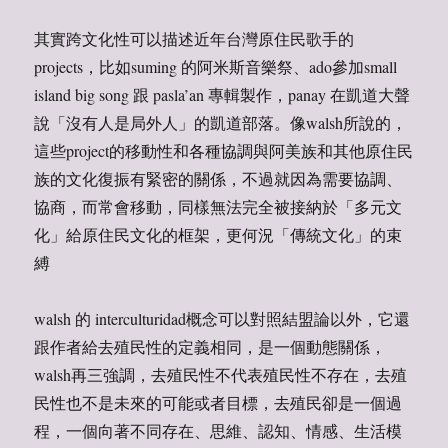
其實跨文化性可以描述近年台灣原住民歌手的
projects，比如suming 的阿米斯音樂祭、ado參加small
island big song 跟 pasla’an 專輯製作，panay 在凱道大聲
說「沒有人是局外人」的凱道部落。像walsh所說的，
這些project的移動性和各種協調與阿美族和其他原住民
族的文化復振有緊密的關係，不過就因為需要協調、
協商，而常會移動，同樣無法完全被接納於「多元文
化」給原住民文化的框架，更何況「傳統文化」的束
縛
walsh 的 interculturidad概念可以對照結盟論以外，它還
跟作者給去殖民性的定義相同，是一個動態關係，
walsh再三強調，去殖民性不代表殖民性不存在，去殖
民性也不是未來的可能或者目標，去殖民卻是一個過
程，一個向著不同存在、思維、認知、情感、生活模