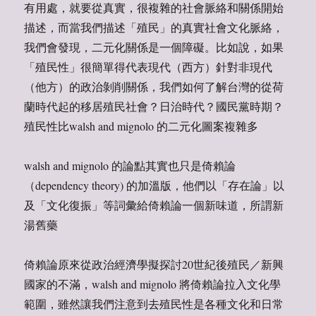
有用處，就要從真實，很複雜的社會脈絡和關係開始
描述，而當我們描述「殖民」的真實社會文化脈絡，
我們會發現，二元化關係是一個障礙。比如說，如果
「殖民性」很簡單得代表現代（西方）針對非現代
（他方）的政治剝削關係，我們如何了解台灣的從荷
蘭時代起的移居殖民社會？日治時代？國民黨時期？
殖民性比walsh and mignolo 的二元化圖案複雜多
walsh and mignolo 的論點其實也只是倚賴論
（dependency theory) 的加溫版，他們以「存在論」以
及「文化復振」等詞彙給倚賴論一個新味道，所謂新
湯舊藥
倚賴論原來從政治經濟學擬探討20世紀後殖民／新興
國家的不滿，walsh and mignolo 將倚賴論拉入文化學
範圍，雖然讓我們注意到去殖民性是各種文化和日常