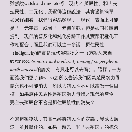
雖然說walsh and mignolo將「現代／ 殖民性」和「去
殖民性」二元化，我覺得這種說法，其實過於簡單，
如果仔細看，我們很容易發現，「現代」表面上可能
是「一元宇宙」或者「一元價值觀」但是如同拉圖所
提到，現代的普及化和純化分離工作其實跟混種化工
作相配合，而且我們可以進一步說，原住民性
（indigeneity)確實是現代混種物之一（這說法來自
trevor reed 在
music and modernity among first peoples in
north america
的論文，有興趣可以去看）。這樣，一方
面讓我們更了解walsh之所以告訴我們因為殖民勢力母
體永遠不可能消失，所以去殖民性不可以當做一個目
標，如果原住民族性是殖民勢力母體／現代的產物，
完全去殖民會不會是原住民族性的消失？
不過這種說法，其實已經將殖民性的定義，變成太廣
泛，並具體化的。如果「殖民」和「去殖民」的概念