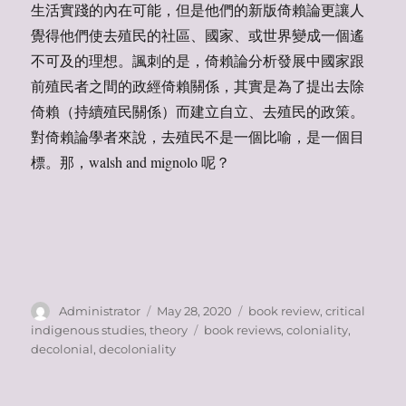
生活實踐的內在可能，但是他們的新版倚賴論更讓人
覺得他們使去殖民的社區、國家、或世界變成一個遙
不可及的理想。諷刺的是，倚賴論分析發展中國家跟
前殖民者之間的政經倚賴關係，其實是為了提出去除
倚賴（持續殖民關係）而建立自立、去殖民的政策。
對倚賴論學者來說，去殖民不是一個比喻，是一個目
標。那，walsh and mignolo 呢？
Author
Posted
Categories
Administrator
May 28, 2020
book review
,
critical
on
Tags
indigenous studies
,
theory
book reviews
,
coloniality
,
decolonial
,
decoloniality