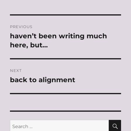
Post
PREVIOUS
navigation
haven’t been writing much
Previous
post:
here, but…
NEXT
back to alignment
Next
post:
SE
Search