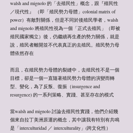
walsh and mignolo 的「去殖民性」概念，跟『殖民性
／現代性』 （即「殖民勢力母體」colonial matrix of
power）有敵對關係，但是不同於後殖民學者，walsh
and mignolo 將殖民性視為一個「正式去殖民」（即被
殖民國家獨立）後，仍繼續再生產的勢力關係，就是
說，殖民者離開並不代表真正的去殖民。殖民勢力母
體依然存在
而且，在殖民勢力母體的裂縫中，去殖民性不是一個
目標，卻是一個一直隨著殖民勢力母體的演變而轉
型、變化，為了反叛、復振（insurgence and
resurgence) 的一系列策略、實踐、甚至存在的模式
當walsh and mignolo 討論去殖民性實踐，他們介紹幾
個來自拉丁美洲原運的概念，其中讓我有特別有共鳴
是「interculturidad ／ interculturality」(跨文化性）