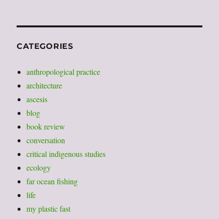
CATEGORIES
anthropological practice
architecture
ascesis
blog
book review
conversation
critical indigenous studies
ecology
far ocean fishing
life
my plastic fast